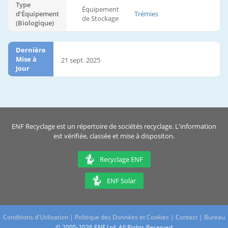
Type
Équipement
d’Équipement
Trémies
de Stockage
(Biologique)
Dernière
Mise à
21 sept. 2025
Jour
ENF Recyclage est un répertoire de sociétés recyclage. L'information
est vérifiée, classée et mise à dispositon.
Recyclage ENF
ENF Solar
Conditions d'Utilisation
|
Politique des Données et Cookies
|
Contact
|
Bureau
© 2005-2026 ENF Ltd. All Rights Reserved