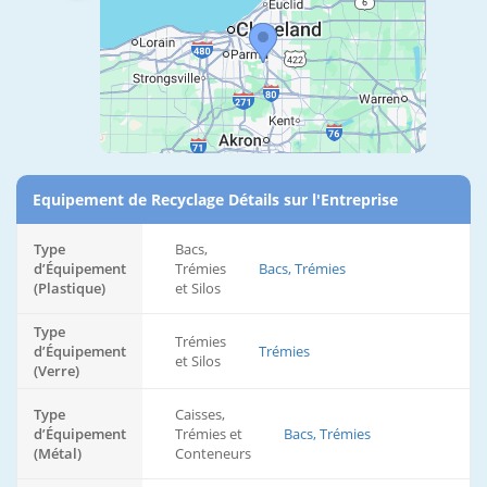
Equipement de Recyclage Détails sur l'Entreprise
Type
Bacs,
d’Équipement
Trémies
Bacs, Trémies
(Plastique)
et Silos
Type
Trémies
d’Équipement
Trémies
et Silos
(Verre)
Type
Caisses,
d’Équipement
Trémies et
Bacs, Trémies
(Métal)
Conteneurs