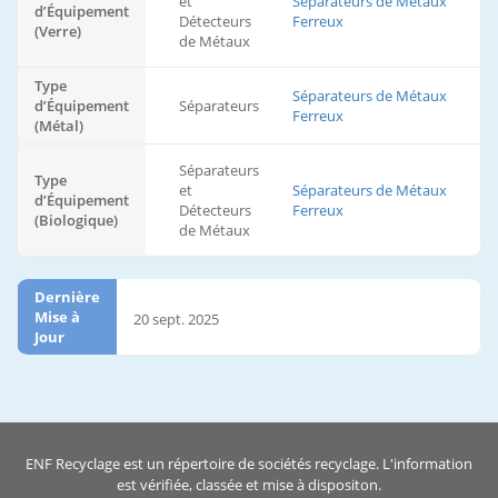
et
Séparateurs de Métaux
d’Équipement
Détecteurs
Ferreux
(Verre)
de Métaux
Type
Séparateurs de Métaux
d’Équipement
Séparateurs
Ferreux
(Métal)
Séparateurs
Type
et
Séparateurs de Métaux
d’Équipement
Détecteurs
Ferreux
(Biologique)
de Métaux
Dernière
Mise à
20 sept. 2025
Jour
ENF Recyclage est un répertoire de sociétés recyclage. L'information
est vérifiée, classée et mise à dispositon.