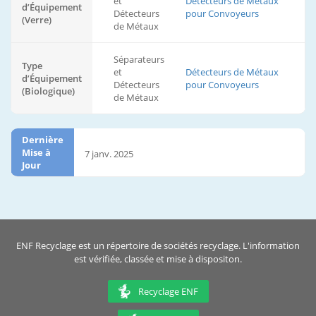
et
Détecteurs de Métaux
d’Équipement
Détecteurs
pour Convoyeurs
(Verre)
de Métaux
Séparateurs
Type
et
Détecteurs de Métaux
d’Équipement
Détecteurs
pour Convoyeurs
(Biologique)
de Métaux
Dernière
Mise à
7 janv. 2025
Jour
ENF Recyclage est un répertoire de sociétés recyclage. L'information
est vérifiée, classée et mise à dispositon.
Recyclage ENF