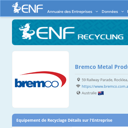
Annuaire des Entreprises
Données
Bremco Metal Prod
59 Railway Parade, Rocklea
https://www.bremco.com.
Australie
Equipement de Recyclage Détails sur l'Entreprise