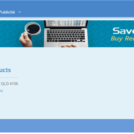
Publicité
ucts
, QLD 4106
au