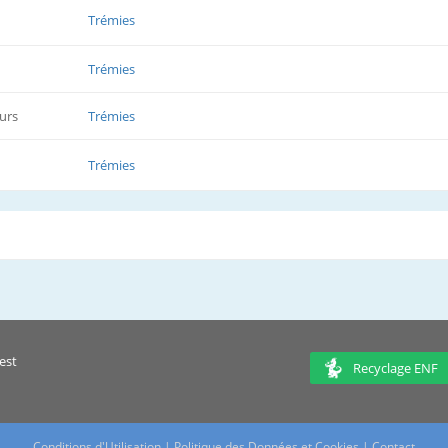
Trémies
Trémies
urs
Trémies
Trémies
est
Recyclage ENF
Conditions d'Utilisation
|
Politique des Données et Cookies
|
Contact