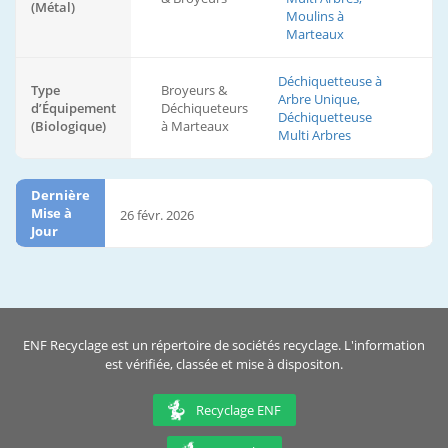
(Métal)
Moulins à
Marteaux
Déchiquetteuse à
Type
Broyeurs &
Arbre Unique,
d’Équipement
Déchiqueteurs
Déchiquetteuse
(Biologique)
à Marteaux
Multi Arbres
Dernière
Mise à
26 févr. 2026
Jour
ENF Recyclage est un répertoire de sociétés recyclage. L'information
est vérifiée, classée et mise à dispositon.
Recyclage ENF