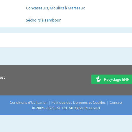
Concasseurs, Moulins à Marteaux
Séchoirs à Tambour
est
Recyclage ENF
Conditions d'Utilisation
|
Politique des Données et Cookies
|
Contact
© 2005-2026 ENF Ltd. All Rights Reserved