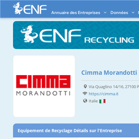
Annuaire des Entreprises
Données
Cimma Morandotti
Via Quaglino 14/16, 27100 
https://cimma.it
Italie
Equipement de Recyclage Détails sur l'Entreprise