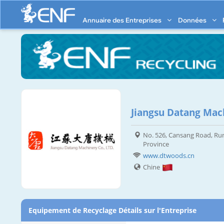
Annuaire des Entreprises
Données
Jiangsu Datang Mach
No. 526, Cansang Road, Run
Province
www.dtwoods.cn
Chine
Equipement de Recyclage Détails sur l'Entreprise