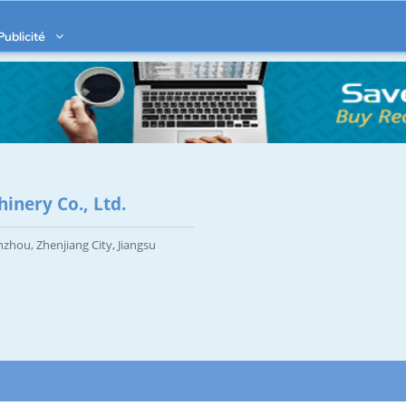
Publicité
inery Co., Ltd.
zhou, Zhenjiang City, Jiangsu