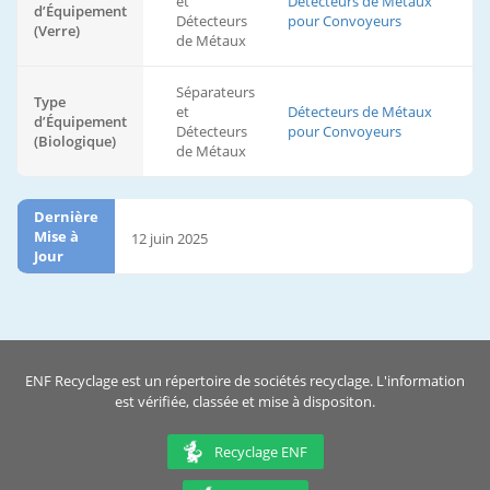
et
Détecteurs de Métaux
d’Équipement
Détecteurs
pour Convoyeurs
(Verre)
de Métaux
Séparateurs
Type
et
Détecteurs de Métaux
d’Équipement
Détecteurs
pour Convoyeurs
(Biologique)
de Métaux
Dernière
Mise à
12 juin 2025
Jour
ENF Recyclage est un répertoire de sociétés recyclage. L'information
est vérifiée, classée et mise à dispositon.
Recyclage ENF