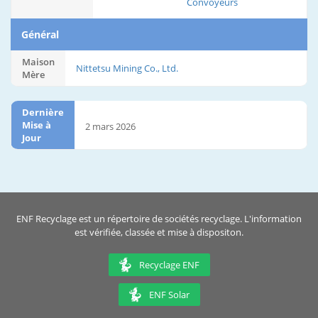
Convoyeurs
Général
Maison
Nittetsu Mining Co., Ltd.
Mère
Dernière
Mise à
2 mars 2026
Jour
ENF Recyclage est un répertoire de sociétés recyclage. L'information
est vérifiée, classée et mise à dispositon.
Recyclage ENF
ENF Solar