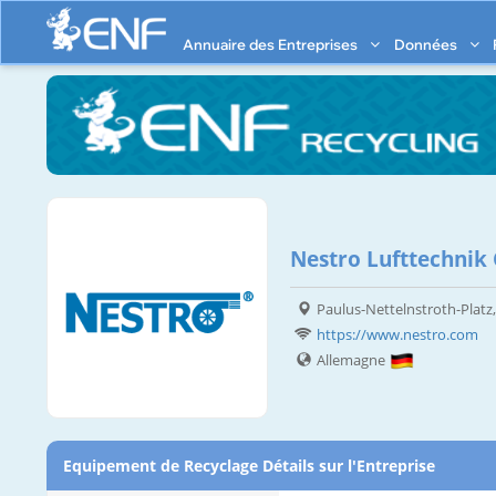
Annuaire des Entreprises
Données
Nestro Lufttechni
Paulus-Nettelnstroth-Platz
https://www.nestro.com
Allemagne
Equipement de Recyclage Détails sur l'Entreprise