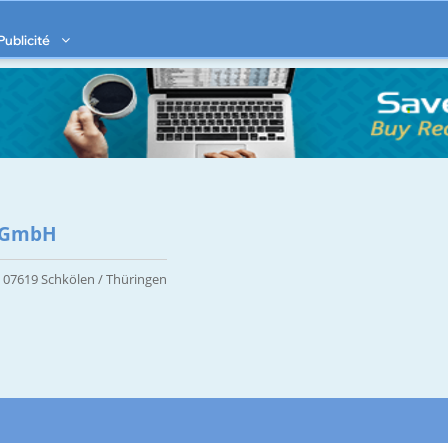
Publicité
k GmbH
, 07619 Schkölen / Thüringen