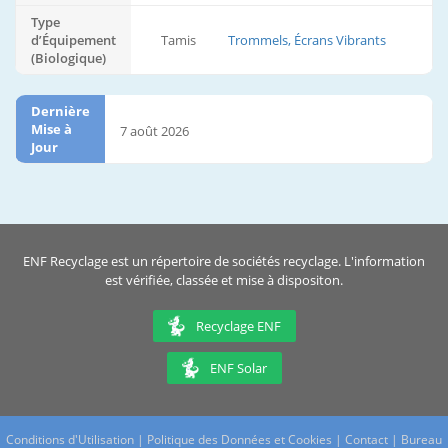
Type
d’Équipement
Tamis
Trommels, Écrans Vibrants
(Biologique)
Dernière
Mise à
7 août 2026
Jour
ENF Recyclage est un répertoire de sociétés recyclage. L'information
est vérifiée, classée et mise à dispositon.
Recyclage ENF
ENF Solar
Conditions d'Utilisation
|
Politique des Données et Cookies
|
Contact
|
Bureau