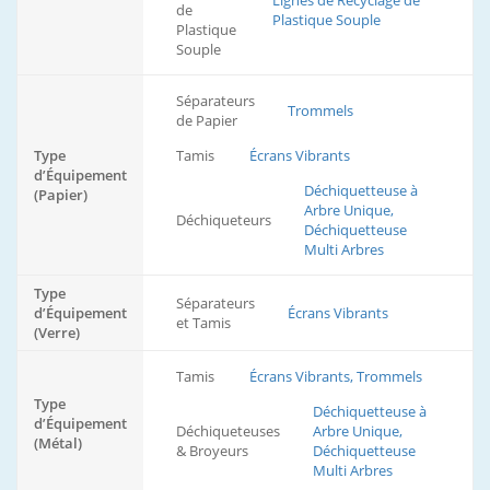
Lignes de Recyclage de
de
Plastique Souple
Plastique
Souple
Séparateurs
Trommels
de Papier
Type
Tamis
Écrans Vibrants
d’Équipement
Déchiquetteuse à
(Papier)
Arbre Unique,
Déchiqueteurs
Déchiquetteuse
Multi Arbres
Type
Séparateurs
d’Équipement
Écrans Vibrants
et Tamis
(Verre)
Tamis
Écrans Vibrants, Trommels
Type
Déchiquetteuse à
d’Équipement
Déchiqueteuses
Arbre Unique,
(Métal)
& Broyeurs
Déchiquetteuse
Multi Arbres