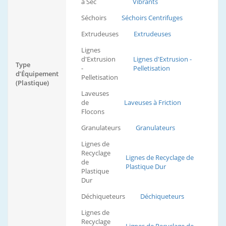
à Sec
Vibrants
Séchoirs
Séchoirs Centrifuges
Extrudeuses
Extrudeuses
Lignes
d'Extrusion
Lignes d'Extrusion -
Type
-
Pelletisation
d’Équipement
Pelletisation
(Plastique)
Laveuses
de
Laveuses à Friction
Flocons
Granulateurs
Granulateurs
Lignes de
Recyclage
Lignes de Recyclage de
de
Plastique Dur
Plastique
Dur
Déchiqueteurs
Déchiqueteurs
Lignes de
Recyclage