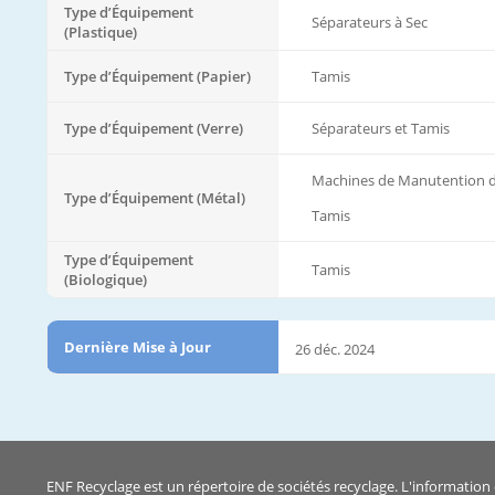
Type d’Équipement
Séparateurs à Sec
(Plastique)
Type d’Équipement (Papier)
Tamis
Type d’Équipement (Verre)
Séparateurs et Tamis
Machines de Manutention 
Type d’Équipement (Métal)
Tamis
Type d’Équipement
Tamis
(Biologique)
Dernière Mise à Jour
26 déc. 2024
ENF Recyclage est un répertoire de sociétés recyclage. L'information 