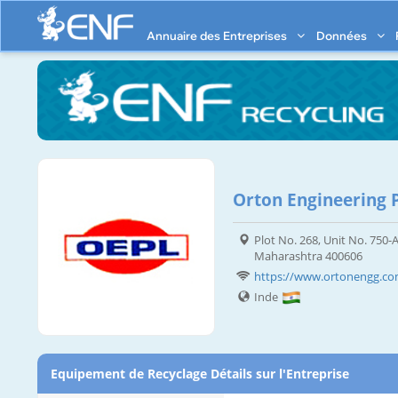
Annuaire des Entreprises
Données
Orton Engineering 
Plot No. 268, Unit No. 750-
Maharashtra 400606
https://www.ortonengg.c
Inde
Equipement de Recyclage Détails sur l'Entreprise