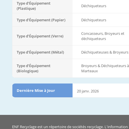
Type d’Équipement
Déchiqueteurs
(Plastique)
Type d’Équipement (Papier)
Déchiqueteurs
Concasseurs, Broyeurs et
Type d’Équipement (Verre)
déchiqueteurs
Type d’Équipement (Métal)
Déchiqueteuses & Broyeurs
Type d’Équipement
Broyeurs & Déchiqueteurs à
(Biologique)
Marteaux
Dernière Mise à Jour
20 janv. 2026
ENF Recyclage est un répertoire de sociétés recyclage. L'information 