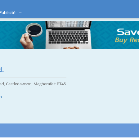
Publicité
d.
ad, Castledawson, Magherafelt BT45
m