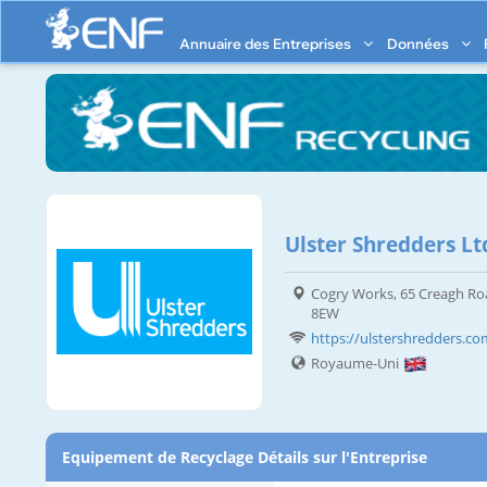
Annuaire des Entreprises
Données
Ulster Shredders Lt
Cogry Works, 65 Creagh Ro
8EW
https://ulstershredders.co
Royaume-Uni
Equipement de Recyclage Détails sur l'Entreprise